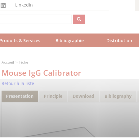
LinkedIn
Produits & Services
Bibliographie
Distribution
Accueil
Fiche
Mouse IgG Calibrator
Retour à la liste
Presentation
Principle
Download
Bibliography
(onglet
actif)