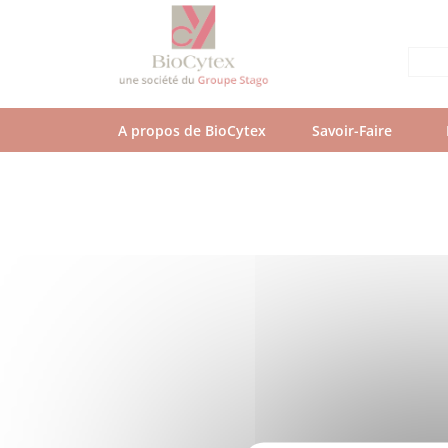
Aller
au
contenu
principal
A propos de BioCytex
Savoir-Faire