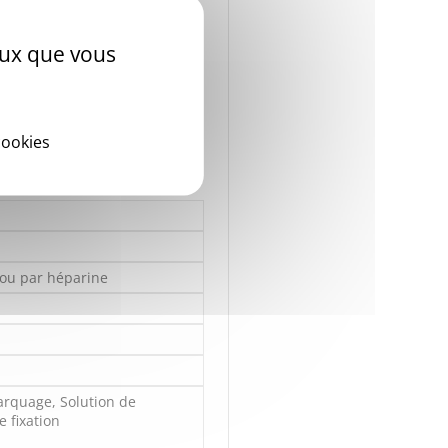
ceux que vous
cookies
 ou par héparine
marquage, Solution de
e fixation