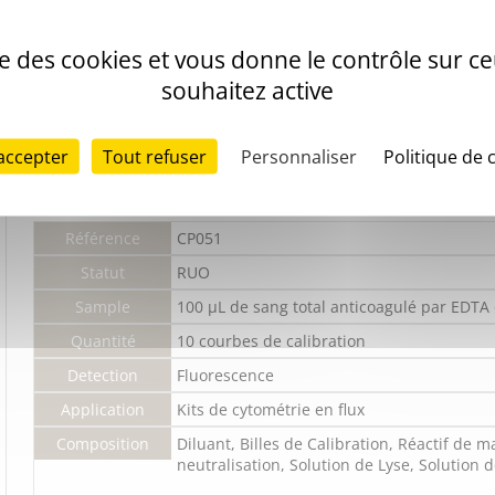
ise des cookies et vous donne le contrôle sur 
souhaitez active
accepter
Tout refuser
Personnaliser
Politique de 
Référence
CP051
Statut
RUO
Sample
100 µL de sang total anticoagulé par EDTA
Quantité
10 courbes de calibration
Detection
Fluorescence
Application
Kits de cytométrie en flux
Composition
Diluant, Billes de Calibration, Réactif de 
neutralisation, Solution de Lyse, Solution d