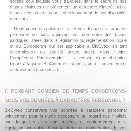
société pour laquelle vous travaillez, dans le cadre de nos
études cliniques qui présentent un caractère d'intérêt public
et sont nécessaires pour le développement de nos dispositifs
médicaux.
– Nous pouvons également traiter vos données à caractère
personnel en nous appuyant sur une autre des bases
juridiques listées dans la législation ou règlementation locale
et ou Européenne qui est applicable à BioCytex en tant
qu’employeur ou société privée basée dans l’Union
Européenne. Par exemples : le respect d’une obligation
légale à laquelle BioCytex est soumis, votre consentement
au traitement (cookies…).
7. PENDANT COMBIEN DE TEMPS CONSERVONS-
NOUS VOS DONNÉES À CARACTÈRE PERSONNEL ?
BioCytex conservera vos données à caractère personnel
uniquement pour la durée nécessaire au regard des finalités
pour lesquelles elles sont traitées, et conformément à la
législation applicable. Ainsi, la durée de conservation de vos