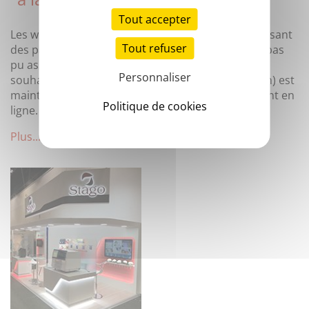
Tout accepter
Les webinars Stago sont des francs succès, réunissant
Tout refuser
des participants du monde entier. Si vous n'avez pas
pu assister à ces événements en direct ou si vous
Personnaliser
souhaitez les revoir, la version enregistrée (30 min) est
maintenant disponible et accessible à tout moment en
Politique de cookies
ligne.
Plus...