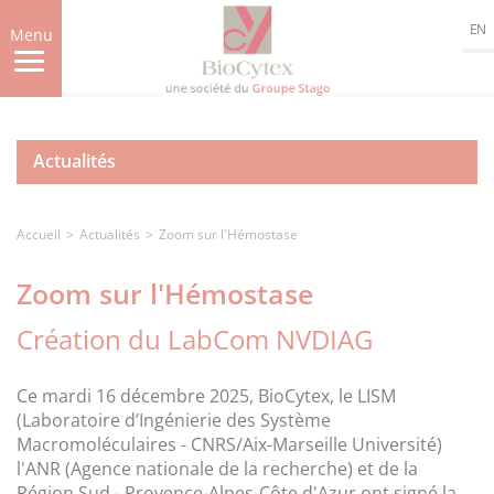
Aller
EN
au
Menu
contenu
principal
Actualités
Accueil
Actualités
Zoom sur l'Hémostase
Zoom sur l'Hémostase
Création du LabCom NVDIAG
Ce mardi 16 décembre 2025, BioCytex, le LISM
(Laboratoire d’Ingénierie des Système
Macromoléculaires - CNRS/Aix-Marseille Université)
l'ANR (Agence nationale de la recherche) et de la
Région Sud - Provence-Alpes-Côte d'Azur ont signé la