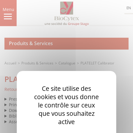
Aller
EN
au
Menu
contenu
principal
Produits & Services
Accueil
Produits & Services
Catalogue
PLATELET Calibrator
PLATELET Calibrator
Ce site utilise des
Retour à la liste
cookies et vous donne
Presentation
le contrôle sur ceux
Principle
Download
que vous souhaitez
Bibliography
active
Associated products