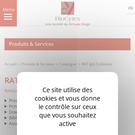
Aller
EN
au
Menu
contenu
principal
Produits & Services
Accueil
Produits & Services
Catalogue
RAT IgG Calibrator
RAT IgG Calibrator
Ce site utilise des
Retour à la liste
cookies et vous donne
Presentation
le contrôle sur ceux
Principle
Download
que vous souhaitez
Bibliography
active
Associated products